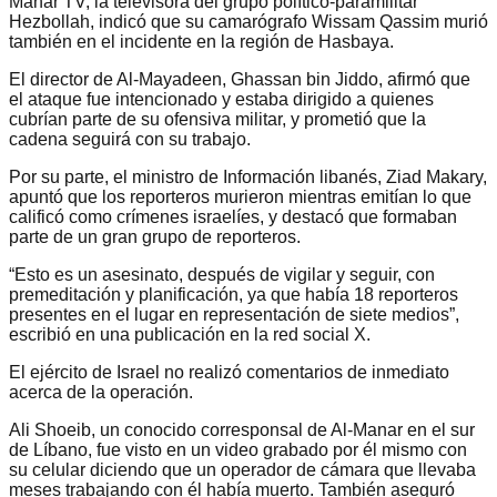
Manar TV, la televisora del grupo político-paramilitar
Hezbollah, indicó que su camarógrafo Wissam Qassim murió
también en el incidente en la región de Hasbaya.
El director de Al-Mayadeen, Ghassan bin Jiddo, afirmó que
el ataque fue intencionado y estaba dirigido a quienes
cubrían parte de su ofensiva militar, y prometió que la
cadena seguirá con su trabajo.
Por su parte, el ministro de Información libanés, Ziad Makary,
apuntó que los reporteros murieron mientras emitían lo que
calificó como crímenes israelíes, y destacó que formaban
parte de un gran grupo de reporteros.
“Esto es un asesinato, después de vigilar y seguir, con
premeditación y planificación, ya que había 18 reporteros
presentes en el lugar en representación de siete medios”,
escribió en una publicación en la red social X.
El ejército de Israel no realizó comentarios de inmediato
acerca de la operación.
Ali Shoeib, un conocido corresponsal de Al-Manar en el sur
de Líbano, fue visto en un video grabado por él mismo con
su celular diciendo que un operador de cámara que llevaba
meses trabajando con él había muerto. También aseguró