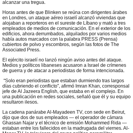
alcanzar una tregua.
Horas antes de que Blinken se reúna con dirigentes árabes
en Londres, un ataque aéreo israelí alcanzó viviendas que
alojaban a reporteros en el sureste de Líbano y mató a tres
empleados de medios de comunicación. En el exterior de los
edificios, ahora derrumbados, alquilados por varios medios
había autos marcados con la palabra PRESS (Prensa)
cubiertos de polvo y escombros, según las fotos de The
Associated Press.
El ejército israelí no lanzó ningún aviso antes del ataque.
Medios y políticos libaneses acusaron a Israel de crímenes
de guerra y de atacar a periodistas de forma intencionada.
“Solo eran periodistas que estaban durmiendo tras largos
días cubriendo el conflicto”, afirmó Imran Khan, corresponsal
jefe de Al Jazeera English, que estaba en el complejo. En
una publicación en redes sociales, señaló que él y su equipo
resultaron ilesos.
La cadena panárabe Al-Mayadeen TV, con sede en Beirut,
dijo que dos de sus empleados — el operador de cámara
Ghassan Najar y el técnico de emisión Mohammed Rida —
estaban entre los fallecidos en la madrugada del viernes. Al-