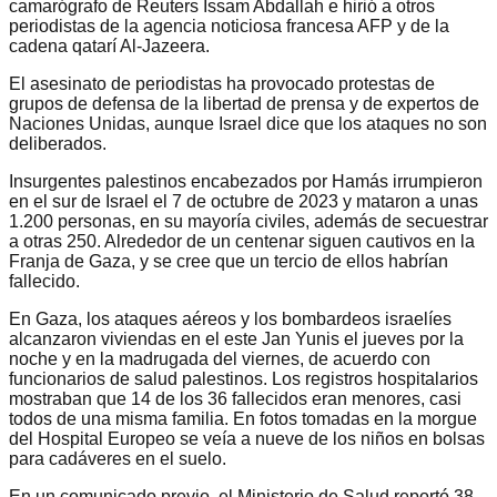
camarógrafo de Reuters Issam Abdallah e hirió a otros
periodistas de la agencia noticiosa francesa AFP y de la
cadena qatarí Al-Jazeera.
El asesinato de periodistas ha provocado protestas de
grupos de defensa de la libertad de prensa y de expertos de
Naciones Unidas, aunque Israel dice que los ataques no son
deliberados.
Insurgentes palestinos encabezados por Hamás irrumpieron
en el sur de Israel el 7 de octubre de 2023 y mataron a unas
1.200 personas, en su mayoría civiles, además de secuestrar
a otras 250. Alrededor de un centenar siguen cautivos en la
Franja de Gaza, y se cree que un tercio de ellos habrían
fallecido.
En Gaza, los ataques aéreos y los bombardeos israelíes
alcanzaron viviendas en el este Jan Yunis el jueves por la
noche y en la madrugada del viernes, de acuerdo con
funcionarios de salud palestinos. Los registros hospitalarios
mostraban que 14 de los 36 fallecidos eran menores, casi
todos de una misma familia. En fotos tomadas en la morgue
del Hospital Europeo se veía a nueve de los niños en bolsas
para cadáveres en el suelo.
En un comunicado previo, el Ministerio de Salud reportó 38