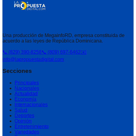
Una producción de MegainfoRD, empresa constituida de
acuerdo a las leyes de República Dominicana.
📞 (829) 390-8258
📞 (809) 697-6462
✉️
info@lapropuestadigital.com
Secciones
Principales
Nacionales
Actualidad
Economía
Internacionales
Salud
Deportes
Opinión
Entretenimiento
Variedades