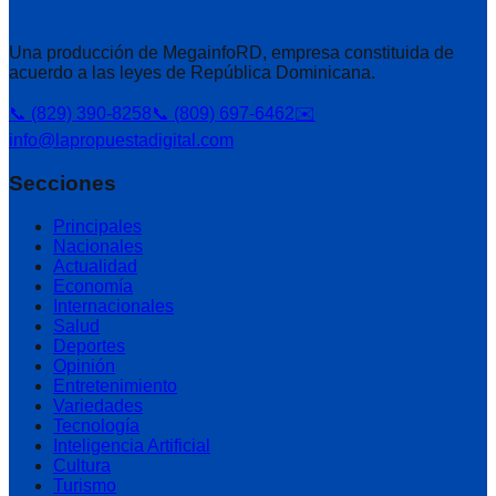
Una producción de MegainfoRD, empresa constituida de
acuerdo a las leyes de República Dominicana.
📞 (829) 390-8258
📞 (809) 697-6462
✉️
info@lapropuestadigital.com
Secciones
Principales
Nacionales
Actualidad
Economía
Internacionales
Salud
Deportes
Opinión
Entretenimiento
Variedades
Tecnología
Inteligencia Artificial
Cultura
Turismo