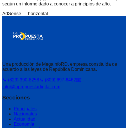
según un informe dado a conocer a principios de año.
AdSense —
horizontal
Una producción de MegainfoRD, empresa constituida de
acuerdo a las leyes de República Dominicana.
📞 (829) 390-8258
📞 (809) 697-6462
✉️
info@lapropuestadigital.com
Secciones
Principales
Nacionales
Actualidad
Economía