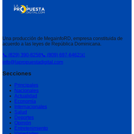
Una producción de MegainfoRD, empresa constituida de
acuerdo a las leyes de República Dominicana.
📞 (829) 390-8258
📞 (809) 697-6462
✉️
info@lapropuestadigital.com
Secciones
Principales
Nacionales
Actualidad
Economía
Internacionales
Salud
Deportes
Opinión
Entretenimiento
Variedades