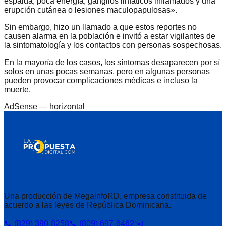
espalda, poca energía, ganglios linfáticos inflamados y una
erupción cutánea o lesiones maculopapulosas».
Sin embargo, hizo un llamado a que estos reportes no
causen alarma en la población e invitó a estar vigilantes de
la sintomatología y los contactos con personas sospechosas.
En la mayoría de los casos, los síntomas desaparecen por sí
solos en unas pocas semanas, pero en algunas personas
pueden provocar complicaciones médicas e incluso la
muerte.
AdSense —
horizontal
Una producción de MegainfoRD, empresa constituida de
acuerdo a las leyes de República Dominicana.
📞 (829) 390-8258
📞 (809) 697-6462
✉️