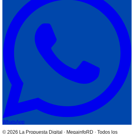
WhatsApp
© 2026 La Propuesta Digital · MegainfoRD · Todos los