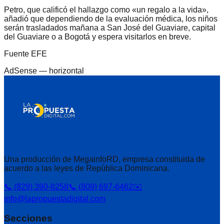
Petro, que calificó el hallazgo como «un regalo a la vida»,
añadió que dependiendo de la evaluación médica, los niños
serán trasladados mañana a San José del Guaviare, capital
del Guaviare o a Bogotá y espera visitarlos en breve.
Fuente EFE
AdSense —
horizontal
Una producción de MegainfoRD, empresa constituida de
acuerdo a las leyes de República Dominicana.
📞 (829) 390-8258
📞 (809) 697-6462
✉️
info@lapropuestadigital.com
Secciones