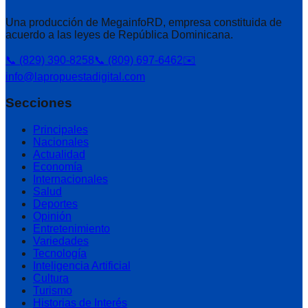
Una producción de MegainfoRD, empresa constituida de
acuerdo a las leyes de República Dominicana.
📞 (829) 390-8258
📞 (809) 697-6462
✉️
info@lapropuestadigital.com
Secciones
Principales
Nacionales
Actualidad
Economía
Internacionales
Salud
Deportes
Opinión
Entretenimiento
Variedades
Tecnología
Inteligencia Artificial
Cultura
Turismo
Historias de Interés