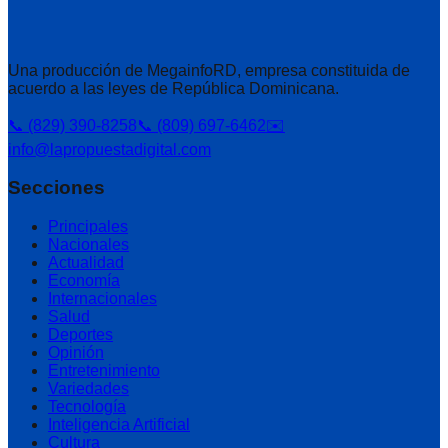
Una producción de MegainfoRD, empresa constituida de
acuerdo a las leyes de República Dominicana.
📞 (829) 390-8258
📞 (809) 697-6462
✉️
info@lapropuestadigital.com
Secciones
Principales
Nacionales
Actualidad
Economía
Internacionales
Salud
Deportes
Opinión
Entretenimiento
Variedades
Tecnología
Inteligencia Artificial
Cultura