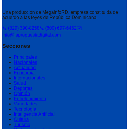
Una producción de MegainfoRD, empresa constituida de
acuerdo a las leyes de República Dominicana.
📞 (829) 390-8258
📞 (809) 697-6462
✉️
info@lapropuestadigital.com
Secciones
Principales
Nacionales
Actualidad
Economía
Internacionales
Salud
Deportes
Opinión
Entretenimiento
Variedades
Tecnología
Inteligencia Artificial
Cultura
Turismo