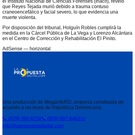
el Instituto Nacional de Ciencias Forenses (Inacif), reveló
que Reyes Tejada murió debido a trauma contuso
craneoencefálico y facial severo, lo que evidencia una
muerte violenta.
Por disposición del tribunal, Holguín Robles cumplirá la
medida en la Cárcel Pública de La Vega y Lorenzo Alcántara
en el Centro de Corrección y Rehabilitación El Pinito.
AdSense —
horizontal
Una producción de MegainfoRD, empresa constituida de
acuerdo a las leyes de República Dominicana.
📞 (829) 390-8258
📞 (809) 697-6462
✉️
info@lapropuestadigital.com