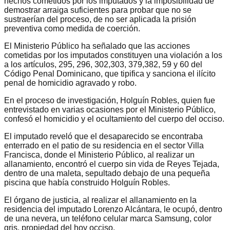
hechos cometidos por los imputados y la imposibilidad de
demostrar arraiga suficientes para probar que no se
sustraerían del proceso, de no ser aplicada la prisión
preventiva como medida de coerción.
El Ministerio Público ha señalado que las acciones
cometidas por los imputados constituyen una violación a los
a los artículos, 295, 296, 302,303, 379,382, 59 y 60 del
Código Penal Dominicano, que tipifica y sanciona el ilícito
penal de homicidio agravado y robo.
En el proceso de investigación, Holguín Robles, quien fue
entrevistado en varias ocasiones por el Ministerio Público,
confesó el homicidio y el ocultamiento del cuerpo del occiso.
El imputado reveló que el desaparecido se encontraba
enterrado en el patio de su residencia en el sector Villa
Francisca, donde el Ministerio Público, al realizar un
allanamiento, encontró el cuerpo sin vida de Reyes Tejada,
dentro de una maleta, sepultado debajo de una pequeña
piscina que había construido Holguín Robles.
El órgano de justicia, al realizar el allanamiento en la
residencia del imputado Lorenzo Alcántara, le ocupó, dentro
de una nevera, un teléfono celular marca Samsung, color
gris, propiedad del hoy occiso.