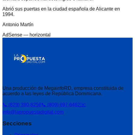
Abrió sus puertas en la ciudad española de Alicante en
1994.
Antonio Martín
AdSense —
horizontal
Una producción de MegainfoRD, empresa constituida de
acuerdo a las leyes de República Dominicana.
📞 (829) 390-8258
📞 (809) 697-6462
✉️
info@lapropuestadigital.com
Secciones