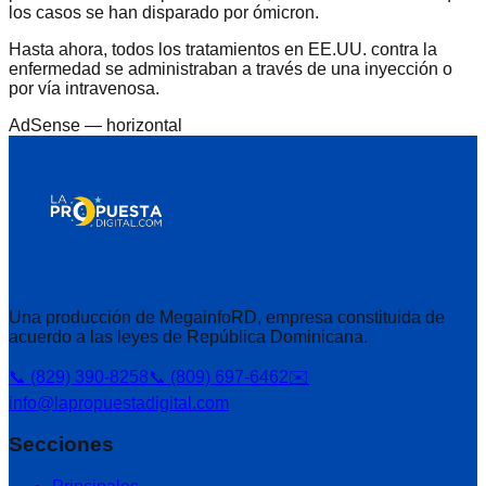
los casos se han disparado por ómicron.
Hasta ahora, todos los tratamientos en EE.UU. contra la
enfermedad se administraban a través de una inyección o
por vía intravenosa.
AdSense —
horizontal
Una producción de MegainfoRD, empresa constituida de
acuerdo a las leyes de República Dominicana.
📞 (829) 390-8258
📞 (809) 697-6462
✉️
info@lapropuestadigital.com
Secciones