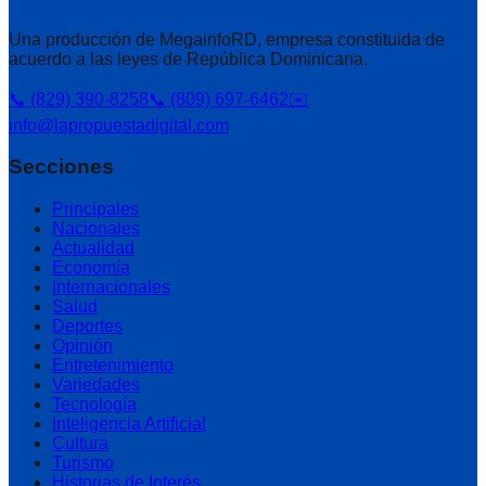
Una producción de MegainfoRD, empresa constituida de
acuerdo a las leyes de República Dominicana.
📞 (829) 390-8258
📞 (809) 697-6462
✉️
info@lapropuestadigital.com
Secciones
Principales
Nacionales
Actualidad
Economía
Internacionales
Salud
Deportes
Opinión
Entretenimiento
Variedades
Tecnología
Inteligencia Artificial
Cultura
Turismo
Historias de Interés