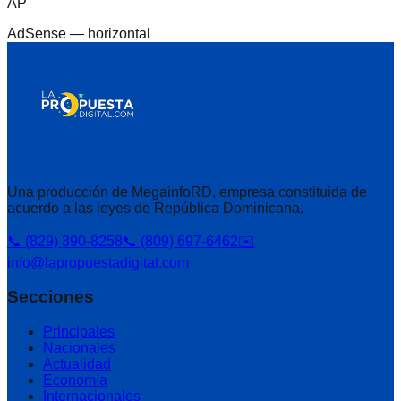
AP
AdSense —
horizontal
Una producción de MegainfoRD, empresa constituida de
acuerdo a las leyes de República Dominicana.
📞 (829) 390-8258
📞 (809) 697-6462
✉️
info@lapropuestadigital.com
Secciones
Principales
Nacionales
Actualidad
Economía
Internacionales