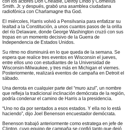
con los actores Don Cheadle, Delroy Lindo y Cornelius
Smith. Jr. y después, grabó una asamblea ciudadana
radiofónica con Charlamagne tha God.
El miércoles, Harris volvió a Pensilvania para enfatizar su
lealtad a la Constitución, a unos cuantos pasos de la orilla
del río Delaware, donde George Washington cruzó con sus
tropas en un momento decisivo de la Guerra de
Independencia de Estados Unidos.
Su ritmo no disminuirá en lo que queda de la semana. Se
espera que realice tres eventos en Wisconsin el jueves,
entre ellos uno con estudiantes de la Universidad de
Wisconsin-Milwaukee, y tres más en Michigan el viernes.
Posteriormente, realizará eventos de campaña en Detroit el
sábado.
Una derrota en cualquier parte del “muro azul”, un nombre
que refleja la tradicional inclinación demócrata de la región,
podría condenar el camino de Harris a la presidencia.
“Uno no da por sentados a esos estados. Y ella no lo está
haciendo”, dijo Joel Benenson encuestador demócrata.
Benenson trabajó anteriormente como estratega en jefe de
Clinton, cuyo equipo de campaña se confió tanto que dejó