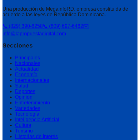
Una producción de MegainfoRD, empresa constituida de
acuerdo a las leyes de República Dominicana.
📞 (829) 390-8258
📞 (809) 697-6462
✉️
info@lapropuestadigital.com
Secciones
Principales
Nacionales
Actualidad
Economía
Internacionales
Salud
Deportes
Opinión
Entretenimiento
Variedades
Tecnología
Inteligencia Artificial
Cultura
Turismo
Historias de Interés