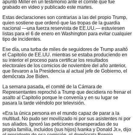
apuntó Miller en un testimonio ante el comité que fue
grabado en video y publicado este martes.
Estas declaraciones son contrarias a las del propio Trump,
quien sostiene que ordenó que las tropas de la guardia
nacional —una fuerza reservista de EE.UU.— estuviesen
listas para el 6 de enero en Washington para evitar cualquier
tipo de incidentes.
Ese día, una turba de miles de seguidores de Trump asaltó
el Capitolio de EE.UU. mientras se estaba produciendo en
su interior el proceso para certificar los resultados
electorales de los comicios de noviembre del año anterior,
que llevaron a la Presidencia al actual jefe de Gobierno, el
demócrata Joe Biden.
La semana pasada, el comité de la Cámara de
Representantes reprochó a Trump que decidiera no frenar el
asalto al Capitolio porque le convenía y en su lugar se
pasara la tarde viéndolo por televisión.
«Era la única persona en el mundo capaz de parar a la
multitud. No pudo ser movilizado ni por sus asistentes ni por
sus aliados. Ignoró las peticiones desesperadas de su
propia familia, incluidos (sus hijos) Ivanka y Donald Jr.», dijo
el presidente de esa comisión, el demócrata Bennie