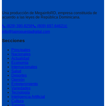
Una producción de MegainfoRD, empresa constituida de
acuerdo a las leyes de República Dominicana.
📞 (829) 390-8258
📞 (809) 697-6462
✉️
info@lapropuestadigital.com
Secciones
Principales
Nacionales
Actualidad
Economía
Internacionales
Salud
Deportes
Opinión
Entretenimiento
Variedades
Tecnología
Inteligencia Artificial
Cultura
Turismo