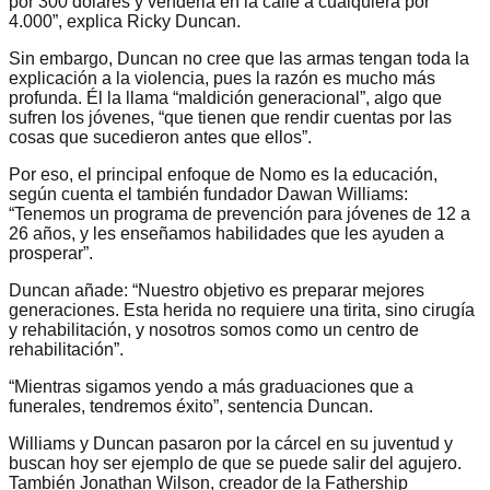
por 300 dólares y venderla en la calle a cualquiera por
4.000”, explica Ricky Duncan.
Sin embargo, Duncan no cree que las armas tengan toda la
explicación a la violencia, pues la razón es mucho más
profunda. Él la llama “maldición generacional”, algo que
sufren los jóvenes, “que tienen que rendir cuentas por las
cosas que sucedieron antes que ellos”.
Por eso, el principal enfoque de Nomo es la educación,
según cuenta el también fundador Dawan Williams:
“Tenemos un programa de prevención para jóvenes de 12 a
26 años, y les enseñamos habilidades que les ayuden a
prosperar”.
Duncan añade: “Nuestro objetivo es preparar mejores
generaciones. Esta herida no requiere una tirita, sino cirugía
y rehabilitación, y nosotros somos como un centro de
rehabilitación”.
“Mientras sigamos yendo a más graduaciones que a
funerales, tendremos éxito”, sentencia Duncan.
Williams y Duncan pasaron por la cárcel en su juventud y
buscan hoy ser ejemplo de que se puede salir del agujero.
También Jonathan Wilson, creador de la Fathership