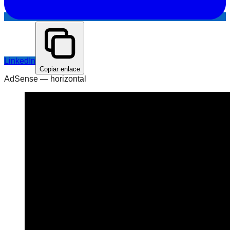
LinkedIn
Copiar enlace
AdSense —
horizontal