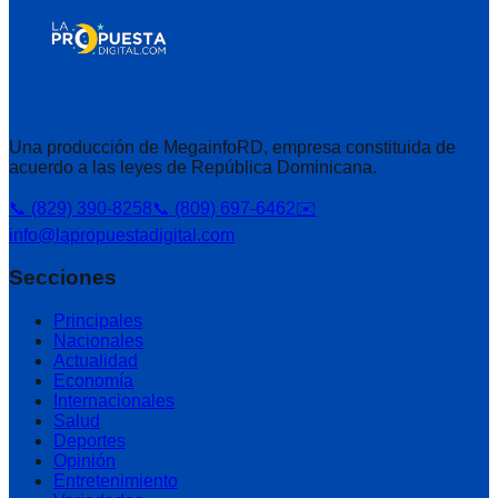
Una producción de MegainfoRD, empresa constituida de
acuerdo a las leyes de República Dominicana.
📞 (829) 390-8258
📞 (809) 697-6462
✉️
info@lapropuestadigital.com
Secciones
Principales
Nacionales
Actualidad
Economía
Internacionales
Salud
Deportes
Opinión
Entretenimiento