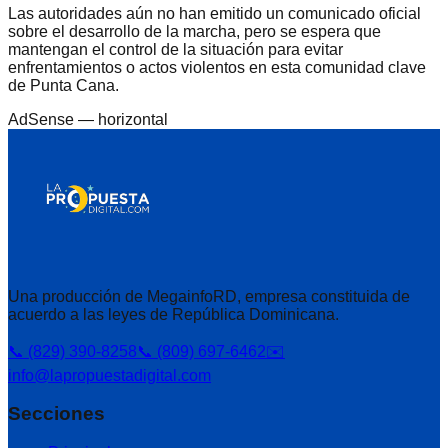
Las autoridades aún no han emitido un comunicado oficial
sobre el desarrollo de la marcha, pero se espera que
mantengan el control de la situación para evitar
enfrentamientos o actos violentos en esta comunidad clave
de Punta Cana.
AdSense —
horizontal
Una producción de MegainfoRD, empresa constituida de
acuerdo a las leyes de República Dominicana.
📞 (829) 390-8258
📞 (809) 697-6462
✉️
info@lapropuestadigital.com
Secciones