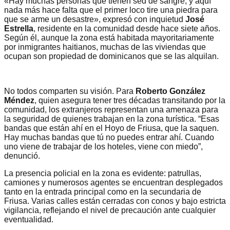
«Hay muchas personas que tienen sed de sangre, y aquí
nada más hace falta que el primer loco tire una piedra para
que se arme un desastre», expresó con inquietud
José
Estrella
, residente en la comunidad desde hace siete años.
Según él, aunque la zona está habitada mayoritariamente
por inmigrantes haitianos, muchas de las viviendas que
ocupan son propiedad de dominicanos que se las alquilan.
No todos comparten su visión. Para
Roberto González
Méndez
, quien asegura tener tres décadas transitando por la
comunidad, los extranjeros representan una amenaza para
la seguridad de quienes trabajan en la zona turística. “Esas
bandas que están ahí en el Hoyo de Friusa, que la saquen.
Hay muchas bandas que tú no puedes entrar ahí. Cuando
uno viene de trabajar de los hoteles, viene con miedo”,
denunció.
La presencia policial en la zona es evidente: patrullas,
camiones y numerosos agentes se encuentran desplegados
tanto en la entrada principal como en la secundaria de
Friusa. Varias calles están cerradas con conos y bajo estricta
vigilancia, reflejando el nivel de precaución ante cualquier
eventualidad.