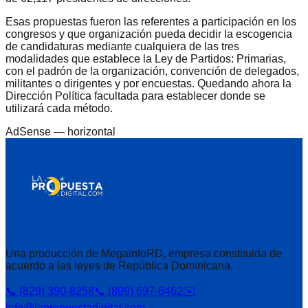
Esas propuestas fueron las referentes a participación en los
congresos y que organización pueda decidir la escogencia
de candidaturas mediante cualquiera de las tres
modalidades que establece la Ley de Partidos: Primarias,
con el padrón de la organización, convención de delegados,
militantes o dirigentes y por encuestas. Quedando ahora la
Dirección Política facultada para establecer donde se
utilizará cada método.
AdSense —
horizontal
Una producción de MegainfoRD, empresa constituida de
acuerdo a las leyes de República Dominicana.
📞 (829) 390-8258
📞 (809) 697-6462
✉️
info@lapropuestadigital.com