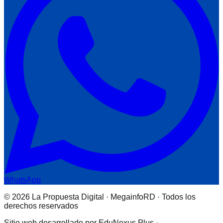
WhatsApp
© 2026 La Propuesta Digital · MegainfoRD · Todos los
derechos reservados
Sitio web desarrollado por EduNexus Plus ·