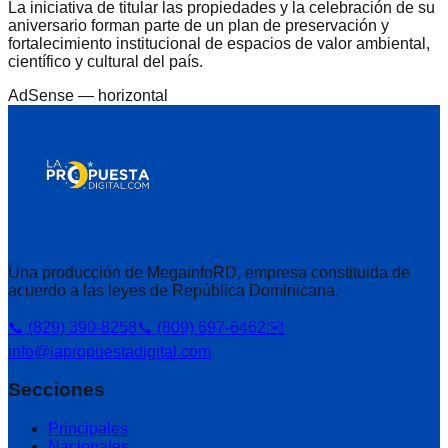
La iniciativa de titular las propiedades y la celebración de su
aniversario forman parte de un plan de preservación y
fortalecimiento institucional de espacios de valor ambiental,
científico y cultural del país.
AdSense —
horizontal
Una producción de MegainfoRD, empresa constituida de
acuerdo a las leyes de República Dominicana.
📞 (829) 390-8258
📞 (809) 697-6462
✉️
info@lapropuestadigital.com
Secciones
Principales
Nacionales