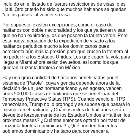
incluido en el listado de fuertes restricciones de visas lo es
Haití. Otro criterio ha sido que muchos haitianos se quedan
“en los países” al vencer su visa.
Por supuesto, existen excepciones, como el caso de
haitianos con doble nacionalidad y los que ya tienen visas
que no han expirado y los que poseen la tarjeta verde. Pero
esta nueva negación de la expedición de visado a los
haitianos perjudica mucho a los dominicanos pues
acrecienta aún más la presión para que crucen la frontera al
no poder ir a los Estados Unidos. Los que cogen la yola para
llegar a Miami ahora serán devueltos, así como los que
quieran cruzar la frontera con México.
Hay una gran cantidad de haitianos beneficiados por el
sistema de “Parole”, cuya vigencia depende ahora de la
decisión de un juez norteamericano y, en agosto, vencen
unos 500,000 casos de haitianos que se benefician del
Temporary Protective Status (TPS). Cuando venció el TPS
venezolano, Trump no lo prorrogó y se supone que pasará lo
mismo con el haitiano. ¿Cuántos miles de haitianos serán
devueltos forzosamente de los Estados Unidos a Haití en los
próximos meses? ¿Cuántos entonces optarán por tratar de
cruzar la frontera dominicana? ¿Qué pueden hacer los
gobiernos dominicano y haitiano para convencer a