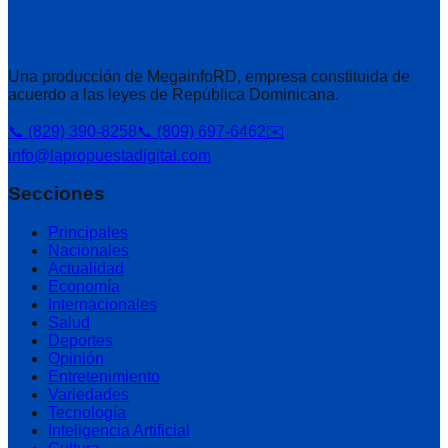
Una producción de MegainfoRD, empresa constituida de
acuerdo a las leyes de República Dominicana.
📞 (829) 390-8258
📞 (809) 697-6462
✉️
info@lapropuestadigital.com
Secciones
Principales
Nacionales
Actualidad
Economía
Internacionales
Salud
Deportes
Opinión
Entretenimiento
Variedades
Tecnología
Inteligencia Artificial