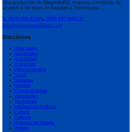
Una producción de MegainfoRD, empresa constituida de
acuerdo a las leyes de República Dominicana.
📞 (829) 390-8258
📞 (809) 697-6462
✉️
info@lapropuestadigital.com
Secciones
Principales
Nacionales
Actualidad
Economía
Internacionales
Salud
Deportes
Opinión
Entretenimiento
Variedades
Tecnología
Inteligencia Artificial
Cultura
Turismo
Historias de Interés
Videos