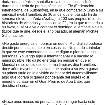
duda, una auténtica montaña rusa emocional», indicó,
durante la rueda de prensa oficial de la FIA (Federación
Internacional del Automóvil), en la que compareció junto a su
principal rival, Hamilton, de 36 años, que el pasado fin de
semana elevó -en Yeda (Arabia)- a 103 sus propios récords
históricos de victorias y ‘poles’ en la F1, en la que rompería a
su favor, si se vuelve a coronar el domingo, el empate a siete
títulos que le une, desde el año pasado, al alemán Michael
Schumacher.
«No gasto energías en pensar en que el Mundial se pudiese
decidir por un accidente o en cosas así. No puedo controlar
lo que se esté comentando, lo que digan o piensen otras
personas. Yo vengo aquí a intentar ganar y a hacerlo lo
mejor posible. No gasto energías en pensar en que el
Mundial no se decidiese de forma limpia», dijo Hamilton,
doce años mayor que su rival, que aspira a su vez a ganar
su primer título en la división de honor del automovilismo:
algo que logrará si queda por delante del inglés -o si
ninguno puntúa- en el Gran Premio de Abu Dabi, que
decidirá el certamen.
«Hace unos meses no pensábamos en llegar hasta este