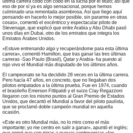
última carrera codo con codo en la lucha por el título; así que
eso de por sí ya es algo sensacional, porque hemos
culminado una remontada asombrosa. Así que llego aquí
pensando en hacerlo lo mejor posible, sin pararme en otras
cosas», comentó el excéntrico y espectacular piloto de
Stevenage, que explicó que entre Arabia y Abu Dhabi pasó
unos días en Dubai, otro de los emiratos que integra los
Emiratos Árabes Unidos.
«Estuve entrenando algo y recuperándome para esta última
carrera», comentó Hamilton, que tras ganar las tres últimas
carreras -Sao Paulo (Brasil), Qatar y Arabia- ha puesto al
rojo vivo el Mundial más disputado de los últimos años.
El campeonato se ha decidido 28 veces en la última carrera.
Pero hacía 47 años, en concreto, que no llegaban dos
pilotos empatados a la última prueba. Fue en 1974, cuando
el brasileño Emerson Fittipaldi y el suizo Clay Regazzoni
llegaron con los mismo puntos al Gran Premio de Estados
Unidos, que decantó el Mundial a favor del piloto paulista,
que se proclamó doble campeón mundial en aquella
ocasión.
«Este es otro Mundial más, no lo miro como el más
importante; yo me centro en salir a ganar», apuntó el inglés;
que opinó que con miras a nuevas controversias «los