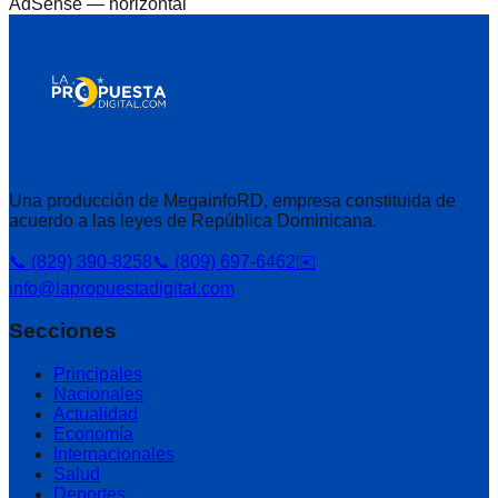
AdSense —
horizontal
Una producción de MegainfoRD, empresa constituida de
acuerdo a las leyes de República Dominicana.
📞 (829) 390-8258
📞 (809) 697-6462
✉️
info@lapropuestadigital.com
Secciones
Principales
Nacionales
Actualidad
Economía
Internacionales
Salud
Deportes