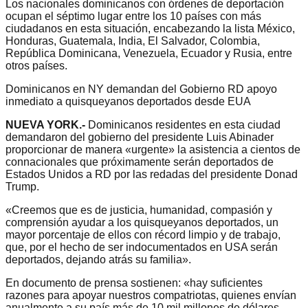
Los nacionales dominicanos con órdenes de deportación
ocupan el séptimo lugar entre los 10 países con más
ciudadanos en esta situación, encabezando la lista México,
Honduras, Guatemala, India, El Salvador, Colombia,
República Dominicana, Venezuela, Ecuador y Rusia, entre
otros países.
Dominicanos en NY demandan del Gobierno RD apoyo
inmediato a quisqueyanos deportados desde EUA
NUEVA YORK.-
Dominicanos residentes en esta ciudad
demandaron del gobierno del presidente Luis Abinader
proporcionar de manera «urgente» la asistencia a cientos de
connacionales que próximamente serán deportados de
Estados Unidos a RD por las redadas del presidente Donad
Trump.
«Creemos que es de justicia, humanidad, compasión y
comprensión ayudar a los quisqueyanos deportados, un
mayor porcentaje de ellos con récord limpio y de trabajo,
que, por el hecho de ser indocumentados en USA serán
deportados, dejando atrás su familia».
En documento de prensa sostienen: «hay suficientes
razones para apoyar nuestros compatriotas, quienes envían
anualmente a su país más de 10 mil millones de dólares,