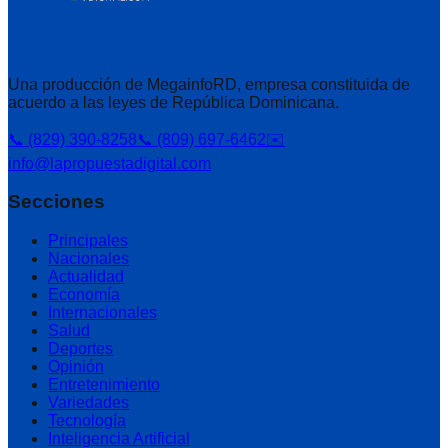
Una producción de MegainfoRD, empresa constituida de
acuerdo a las leyes de República Dominicana.
📞 (829) 390-8258
📞 (809) 697-6462
✉️
info@lapropuestadigital.com
Secciones
Principales
Nacionales
Actualidad
Economía
Internacionales
Salud
Deportes
Opinión
Entretenimiento
Variedades
Tecnología
Inteligencia Artificial