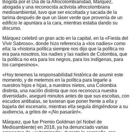
Bogotá por el Día de la Afrocolombianidad, Márquez,
abogada y una reconocida activista afrocolombiana
medioambiental, tuvo que ser escoltada y sacada de la
tarima después de que un láser verde que provenía de un
edificio le apuntara a la cara, mientras estaba dando su
discurso.
Márquez celebró un gran acto en la capital, en la «Fiesta del
Vivir Sabroso», donde hizo referencia a «los nadies» como
ella: la «historia política siempre nos dijo que la política no
era para nosotros, los nadies y las nadies de Colombia, que
la política no era para los negros, para los indígenas, para
los campesinos».
«Hoy tenemos la responsabilidad histórica de asumir este
momento, y de meternos en la política para legarle a
nuestros hijos e hijas, a nuestros nietos, una Colombia
distinta, una nación distinta que nos reconozca nuestra
diversidad», aseguró minutos antes de que sus escoltas, con
escudos antibalas, se tuvieran que poner frente a ella y
bajarla del escenario, mientras ella seguía dirigiéndose a su
audiencia, a gritos de «¡No pasarán!».
Márquez, que fue Premio Goldman (el Nobel de
Medioambiente) en 2018, ya ha denunciado varias