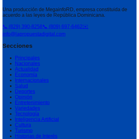
Una producción de MegainfoRD, empresa constituida de
acuerdo a las leyes de República Dominicana.
📞 (829) 390-8258
📞 (809) 697-6462
✉️
info@lapropuestadigital.com
Secciones
Principales
Nacionales
Actualidad
Economía
Internacionales
Salud
Deportes
Opinión
Entretenimiento
Variedades
Tecnología
Inteligencia Artificial
Cultura
Turismo
Historias de Interés