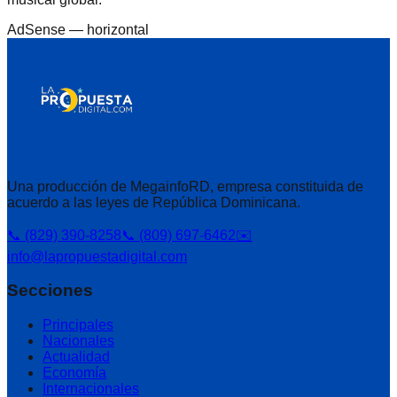
AdSense —
horizontal
Una producción de MegainfoRD, empresa constituida de
acuerdo a las leyes de República Dominicana.
📞 (829) 390-8258
📞 (809) 697-6462
✉️
info@lapropuestadigital.com
Secciones
Principales
Nacionales
Actualidad
Economía
Internacionales