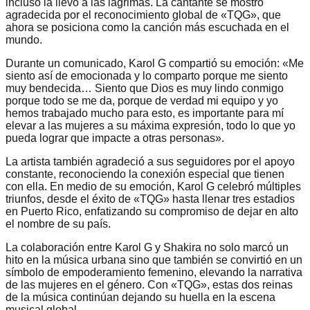
incluso la llevó a las lágrimas. La cantante se mostró
agradecida por el reconocimiento global de «TQG», que
ahora se posiciona como la canción más escuchada en el
mundo.
Durante un comunicado, Karol G compartió su emoción: «Me
siento así de emocionada y lo comparto porque me siento
muy bendecida… Siento que Dios es muy lindo conmigo
porque todo se me da, porque de verdad mi equipo y yo
hemos trabajado mucho para esto, es importante para mí
elevar a las mujeres a su máxima expresión, todo lo que yo
pueda lograr que impacte a otras personas».
La artista también agradeció a sus seguidores por el apoyo
constante, reconociendo la conexión especial que tienen
con ella. En medio de su emoción, Karol G celebró múltiples
triunfos, desde el éxito de «TQG» hasta llenar tres estadios
en Puerto Rico, enfatizando su compromiso de dejar en alto
el nombre de su país.
La colaboración entre Karol G y Shakira no solo marcó un
hito en la música urbana sino que también se convirtió en un
símbolo de empoderamiento femenino, elevando la narrativa
de las mujeres en el género. Con «TQG», estas dos reinas
de la música continúan dejando su huella en la escena
musical global.