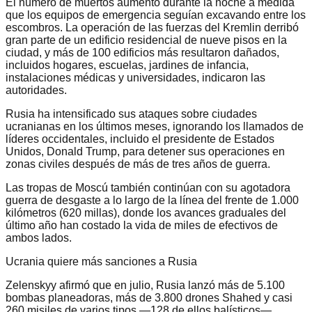
El número de muertos aumentó durante la noche a medida
que los equipos de emergencia seguían excavando entre los
escombros. La operación de las fuerzas del Kremlin derribó
gran parte de un edificio residencial de nueve pisos en la
ciudad, y más de 100 edificios más resultaron dañados,
incluidos hogares, escuelas, jardines de infancia,
instalaciones médicas y universidades, indicaron las
autoridades.
Rusia ha intensificado sus ataques sobre ciudades
ucranianas en los últimos meses, ignorando los llamados de
líderes occidentales, incluido el presidente de Estados
Unidos, Donald Trump, para detener sus operaciones en
zonas civiles después de más de tres años de guerra.
Las tropas de Moscú también continúan con su agotadora
guerra de desgaste a lo largo de la línea del frente de 1.000
kilómetros (620 millas), donde los avances graduales del
último año han costado la vida de miles de efectivos de
ambos lados.
Ucrania quiere más sanciones a Rusia
Zelenskyy afirmó que en julio, Rusia lanzó más de 5.100
bombas planeadoras, más de 3.800 drones Shahed y casi
260 misiles de varios tipos —128 de ellos balísticos—,