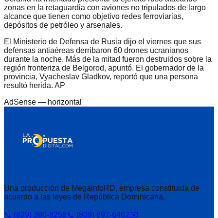
zonas en la retaguardia con aviones no tripulados de largo
alcance que tienen como objetivo redes ferroviarias,
depósitos de petróleo y arsenales.
El Ministerio de Defensa de Rusia dijo el viernes que sus
defensas antiaéreas derribaron 60 drones ucranianos
durante la noche. Más de la mitad fueron destruidos sobre la
región fronteriza de Belgorod, apuntó. El gobernador de la
provincia, Vyacheslav Gladkov, reportó que una persona
resultó herida. AP
AdSense —
horizontal
Una producción de MegainfoRD, empresa constituida de
acuerdo a las leyes de República Dominicana.
📞 (829) 390-8258
📞 (809) 697-6462
✉️