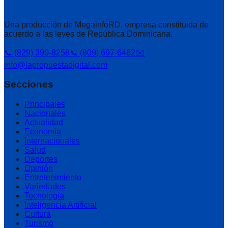
Una producción de MegainfoRD, empresa constituida de
acuerdo a las leyes de República Dominicana.
📞 (829) 390-8258
📞 (809) 697-6462
✉️
info@lapropuestadigital.com
Secciones
Principales
Nacionales
Actualidad
Economía
Internacionales
Salud
Deportes
Opinión
Entretenimiento
Variedades
Tecnología
Inteligencia Artificial
Cultura
Turismo