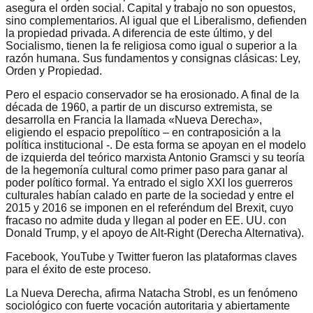
asegura el orden social. Capital y trabajo no son opuestos,
sino complementarios. Al igual que el Liberalismo, defienden
la propiedad privada. A diferencia de este último, y del
Socialismo, tienen la fe religiosa como igual o superior a la
razón humana. Sus fundamentos y consignas clásicas: Ley,
Orden y Propiedad.
Pero el espacio conservador se ha erosionado. A final de la
década de 1960, a partir de un discurso extremista, se
desarrolla en Francia la llamada «Nueva Derecha»,
eligiendo el espacio prepolítico – en contraposición a la
política institucional -. De esta forma se apoyan en el modelo
de izquierda del teórico marxista Antonio Gramsci y su teoría
de la hegemonía cultural como primer paso para ganar al
poder político formal. Ya entrado el siglo XXI los guerreros
culturales habían calado en parte de la sociedad y entre el
2015 y 2016 se imponen en el referéndum del Brexit, cuyo
fracaso no admite duda y llegan al poder en EE. UU. con
Donald Trump, y el apoyo de Alt-Right (Derecha Alternativa).
Facebook, YouTube y Twitter fueron las plataformas claves
para el éxito de este proceso.
La Nueva Derecha, afirma Natacha Strobl, es un fenómeno
sociológico con fuerte vocación autoritaria y abiertamente