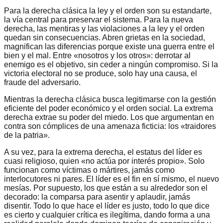
Para la derecha clásica la ley y el orden son su estandarte,
la vía central para preservar el sistema. Para la nueva
derecha, las mentiras y las violaciones a la ley y el orden
quedan sin consecuencias. Abren grietas en la sociedad,
magnifican las diferencias porque existe una guerra entre el
bien y el mal. Entre «nosotros y los otros»: derrotar al
enemigo es el objetivo, sin ceder a ningún compromiso. Si la
victoria electoral no se produce, solo hay una causa, el
fraude del adversario.
Mientras la derecha clásica busca legitimarse con la gestión
eficiente del poder económico y el orden social. La extrema
derecha extrae su poder del miedo. Los que argumentan en
contra son cómplices de una amenaza ficticia: los «traidores
de la patria».
A su vez, para la extrema derecha, el estatus del líder es
cuasi religioso, quien «no actúa por interés propio». Solo
funcionan como víctimas o mártires, jamás como
interlocutores ni pares. El líder es el fin en sí mismo, el nuevo
mesías. Por supuesto, los que están a su alrededor son el
decorado: la comparsa para asentir y aplaudir, jamás
disentir. Todo lo que hace el líder es justo, todo lo que dice
es cierto y cualquier crítica es ilegítima, dando forma a una