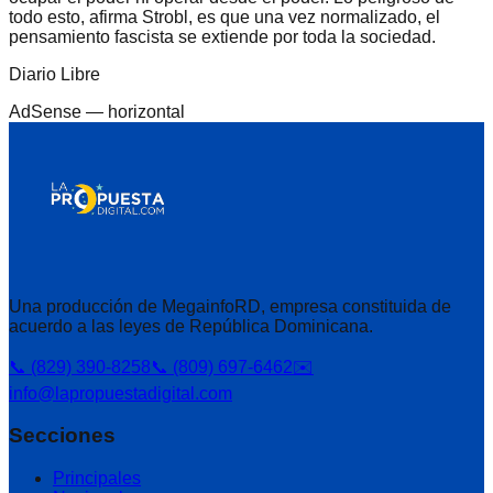
todo esto, afirma Strobl, es que una vez normalizado, el
pensamiento fascista se extiende por toda la sociedad.
Diario Libre
AdSense —
horizontal
Una producción de MegainfoRD, empresa constituida de
acuerdo a las leyes de República Dominicana.
📞 (829) 390-8258
📞 (809) 697-6462
✉️
info@lapropuestadigital.com
Secciones
Principales