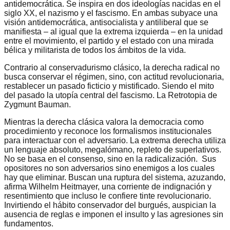
antidemocrática. Se inspira en dos ideologías nacidas en el
siglo XX, el nazismo y el fascismo. En ambas subyace una
visión antidemocrática, antisocialista y antiliberal que se
manifiesta – al igual que la extrema izquierda – en la unidad
entre el movimiento, el partido y el estado con una mirada
bélica y militarista de todos los ámbitos de la vida.
Contrario al conservadurismo clásico, la derecha radical no
busca conservar el régimen, sino, con actitud revolucionaria,
restablecer un pasado ficticio y mistificado. Siendo el mito
del pasado la utopía central del fascismo. La Retrotopia de
Zygmunt Bauman.
Mientras la derecha clásica valora la democracia como
procedimiento y reconoce los formalismos institucionales
para interactuar con el adversario. La extrema derecha utiliza
un lenguaje absoluto, megalómano, repleto de superlativos.
No se basa en el consenso, sino en la radicalización. Sus
opositores no son adversarios sino enemigos a los cuales
hay que eliminar. Buscan una ruptura del sistema, azuzando,
afirma Wilhelm Heitmayer, una corriente de indignación y
resentimiento que incluso le confiere tinte revolucionario.
Invirtiendo el hábito conservador del burgués, auspician la
ausencia de reglas e imponen el insulto y las agresiones sin
fundamentos.