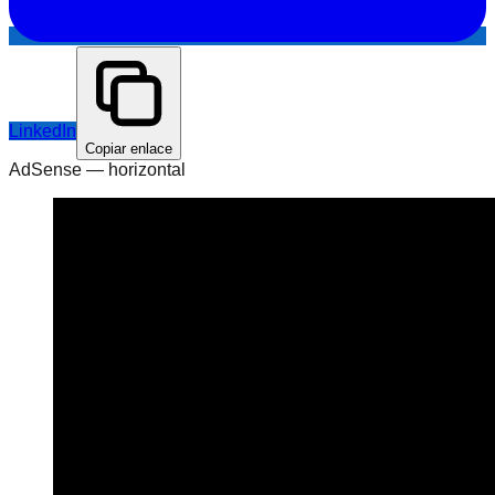
LinkedIn
Copiar enlace
AdSense —
horizontal