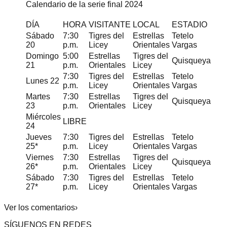
Calendario de la serie final 2024
DÍA
HORA
VISITANTE
LOCAL
ESTADIO
Sábado
7:30
Tigres del
Estrellas
Tetelo
20
p.m.
Licey
Orientales
Vargas
Domingo
5:00
Estrellas
Tigres del
Quisqueya
21
p.m.
Orientales
Licey
7:30
Tigres del
Estrellas
Tetelo
Lunes 22
p.m.
Licey
Orientales
Vargas
Martes
7:30
Estrellas
Tigres del
Quisqueya
23
p.m.
Orientales
Licey
Miércoles
LIBRE
24
Jueves
7:30
Tigres del
Estrellas
Tetelo
25*
p.m.
Licey
Orientales
Vargas
Viernes
7:30
Estrellas
Tigres del
Quisqueya
26*
p.m.
Orientales
Licey
Sábado
7:30
Tigres del
Estrellas
Tetelo
27*
p.m.
Licey
Orientales
Vargas
Ver los comentarios›
SÍGUENOS EN REDES