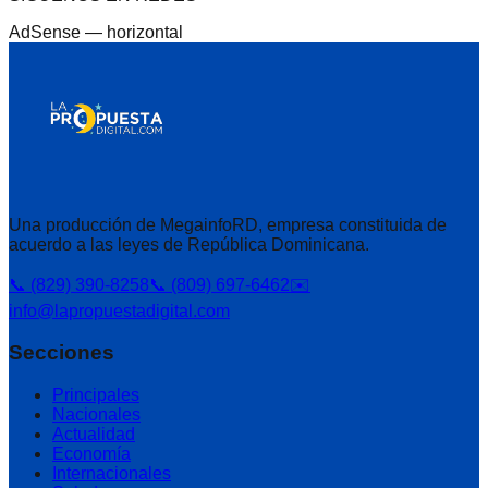
AdSense —
horizontal
Una producción de MegainfoRD, empresa constituida de
acuerdo a las leyes de República Dominicana.
📞 (829) 390-8258
📞 (809) 697-6462
✉️
info@lapropuestadigital.com
Secciones
Principales
Nacionales
Actualidad
Economía
Internacionales