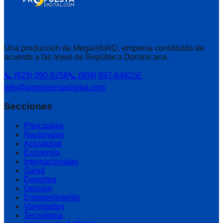
Una producción de MegainfoRD, empresa constituida de
acuerdo a las leyes de República Dominicana.
📞 (829) 390-8258
📞 (809) 697-6462
✉️
info@lapropuestadigital.com
Secciones
Principales
Nacionales
Actualidad
Economía
Internacionales
Salud
Deportes
Opinión
Entretenimiento
Variedades
Tecnología