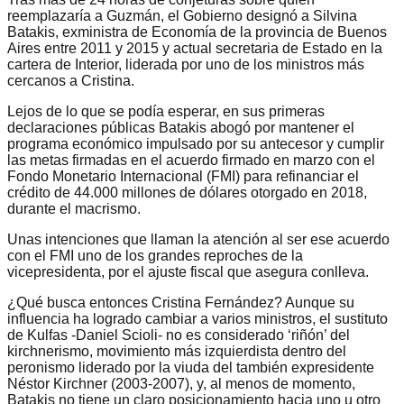
reemplazaría a Guzmán, el Gobierno designó a Silvina
Batakis, exministra de Economía de la provincia de Buenos
Aires entre 2011 y 2015 y actual secretaria de Estado en la
cartera de Interior, liderada por uno de los ministros más
cercanos a Cristina.
Lejos de lo que se podía esperar, en sus primeras
declaraciones públicas Batakis abogó por mantener el
programa económico impulsado por su antecesor y cumplir
las metas firmadas en el acuerdo firmado en marzo con el
Fondo Monetario Internacional (FMI) para refinanciar el
crédito de 44.000 millones de dólares otorgado en 2018,
durante el macrismo.
Unas intenciones que llaman la atención al ser ese acuerdo
con el FMI uno de los grandes reproches de la
vicepresidenta, por el ajuste fiscal que asegura conlleva.
¿Qué busca entonces Cristina Fernández? Aunque su
influencia ha logrado cambiar a varios ministros, el sustituto
de Kulfas -Daniel Scioli- no es considerado ‘riñón’ del
kirchnerismo, movimiento más izquierdista dentro del
peronismo liderado por la viuda del también expresidente
Néstor Kirchner (2003-2007), y, al menos de momento,
Batakis no tiene un claro posicionamiento hacia uno u otro