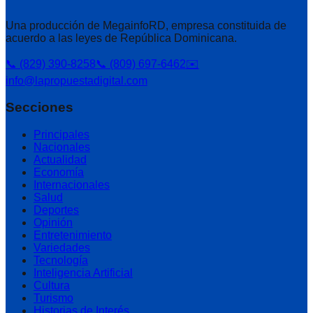
Una producción de MegainfoRD, empresa constituida de
acuerdo a las leyes de República Dominicana.
📞 (829) 390-8258
📞 (809) 697-6462
✉️
info@lapropuestadigital.com
Secciones
Principales
Nacionales
Actualidad
Economía
Internacionales
Salud
Deportes
Opinión
Entretenimiento
Variedades
Tecnología
Inteligencia Artificial
Cultura
Turismo
Historias de Interés