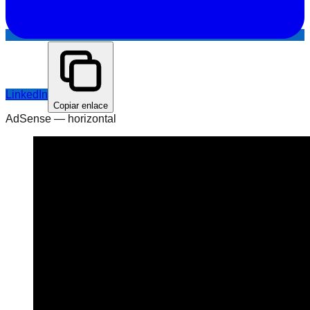
LinkedIn
Copiar enlace
AdSense —
horizontal