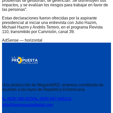
problemas se gestionan, se gerencian. Se disminuyen sus
impactos, y se evalúan los riesgos para trabajar en favor de
las personas”.
Estas declaraciones fueron ofrecidas por la aspirante
presidencial al iniciar una entrevista con Julio Hazim,
Michael Hazim y Andrés Terrero, en el programa Revista
110, transmitido por Carivisión, canal 39.
AdSense —
horizontal
Una producción de MegainfoRD, empresa constituida de
acuerdo a las leyes de República Dominicana.
📞 (829) 390-8258
📞 (809) 697-6462
✉️
info@lapropuestadigital.com