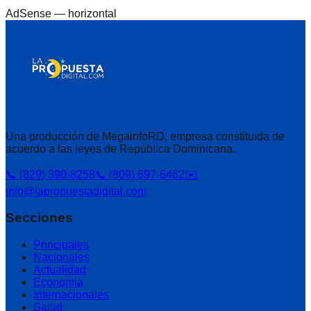
AdSense —
horizontal
Una producción de MegainfoRD, empresa constituida de
acuerdo a las leyes de República Dominicana.
📞 (829) 390-8258
📞 (809) 697-6462
✉️
info@lapropuestadigital.com
Secciones
Principales
Nacionales
Actualidad
Economía
Internacionales
Salud