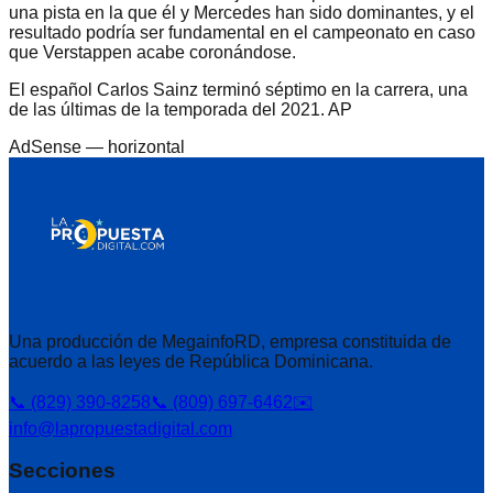
una pista en la que él y Mercedes han sido dominantes, y el
resultado podría ser fundamental en el campeonato en caso
que Verstappen acabe coronándose.
El español Carlos Sainz terminó séptimo en la carrera, una
de las últimas de la temporada del 2021. AP
AdSense —
horizontal
Una producción de MegainfoRD, empresa constituida de
acuerdo a las leyes de República Dominicana.
📞 (829) 390-8258
📞 (809) 697-6462
✉️
info@lapropuestadigital.com
Secciones