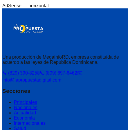
AdSense —
horizontal
Una producción de MegainfoRD, empresa constituida de
acuerdo a las leyes de República Dominicana.
📞 (829) 390-8258
📞 (809) 697-6462
✉️
info@lapropuestadigital.com
Secciones
Principales
Nacionales
Actualidad
Economía
Internacionales
Salud