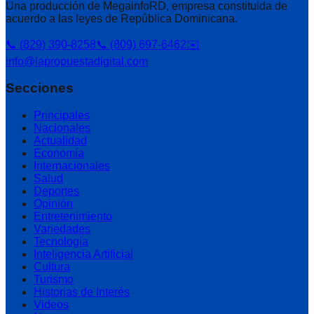
Una producción de MegainfoRD, empresa constituida de
acuerdo a las leyes de República Dominicana.
📞 (829) 390-8258
📞 (809) 697-6462
✉️
info@lapropuestadigital.com
Secciones
Principales
Nacionales
Actualidad
Economía
Internacionales
Salud
Deportes
Opinión
Entretenimiento
Variedades
Tecnología
Inteligencia Artificial
Cultura
Turismo
Historias de Interés
Videos