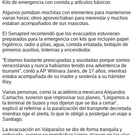
Kits de emergencia con comida y artículos básicos
Algunos portaban mochilas con elementos para mantenerse
varias horas; otros aprovechaban para merendar y muchos
estaban acompañados de sus mascotas.
El Senapred recomendó que los evacuados estuvieran
preparados para la emergencia con kits que incluyen papel
higiénico, radio a pilas, agua, comida enlatada, botiquín de
primeros auxilios, linternas y encendedor.
“Estamos bastante preocupadas y asustadas porque somos
venezolanas y nunca habíamos tenido esa advertencia de
tsunami”, contó a AP Wilmara Janes, de 17 años, mientras
estaba acompañada de su madre y sostenía a su hámster
Rey.
Varias personas, como la académica mexicana Alejandra
Camacho, tuvieron que improvisar sus planes. “Llegamos a
la terminal de buses y nos dijeron que se iba a cerrar”,
explicó al referirse a la paralización del transporte decretada
mientras rige el alerta, lo que le obligó a postergar un viaje a
Santiago.
La evacuación en Valparaíso se dio de forma tranquila y
ordenada, aunque se registraban largos atascos en las vías