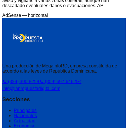
aviso y vigilancia varias zonas costeras, aunque han
descartado eventuales daños o evacuaciones. AP
AdSense —
horizontal
Una producción de MegainfoRD, empresa constituida de
acuerdo a las leyes de República Dominicana.
📞 (829) 390-8258
📞 (809) 697-6462
✉️
info@lapropuestadigital.com
Secciones
Principales
Nacionales
Actualidad
Economía