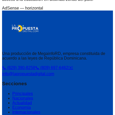
AdSense —
horizontal
Una producción de MegainfoRD, empresa constituida de
acuerdo a las leyes de República Dominicana.
📞 (829) 390-8258
📞 (809) 697-6462
✉️
info@lapropuestadigital.com
Secciones
Principales
Nacionales
Actualidad
Economía
Internacionales