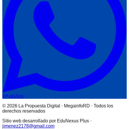
WhatsApp
© 2026 La Propuesta Digital · MegainfoRD · Todos los
derechos reservados
Sitio web desarrollado por EduNexus Plus ·
jimenez2178@gmail.com