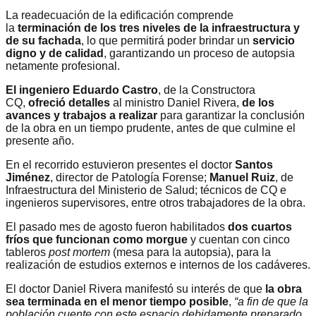
La readecuación de la edificación comprende
la
terminación de los tres niveles de la infraestructura y
de su fachada
, lo que permitirá poder brindar un
servicio
digno y de calidad
, garantizando un proceso de autopsia
netamente profesional.
El ingeniero Eduardo Castro
, de la Constructora
CQ,
ofreció detalles
al ministro Daniel Rivera,
de los
avances y trabajos a realizar
para garantizar la conclusión
de la obra en un tiempo prudente, antes de que culmine el
presente año.
En el recorrido estuvieron presentes el doctor
Santos
Jiménez
, director de Patología Forense;
Manuel Ruiz
, de
Infraestructura del Ministerio de Salud; técnicos de CQ e
ingenieros supervisores, entre otros trabajadores de la obra.
El pasado mes de agosto fueron habilitados
dos cuartos
fríos que funcionan como morgue
y cuentan con cinco
tableros
post mortem
(mesa para la autopsia), para la
realización de estudios externos e internos de los cadáveres.
El doctor Daniel Rivera manifestó su interés de que
la obra
sea terminada en el menor tiempo posible
,
“a fin de que la
población cuente con este espacio debidamente preparado,