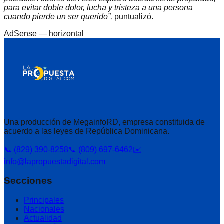
para evitar doble dolor, lucha y tristeza a una persona
cuando pierde un ser querido”,
puntualizó.
AdSense —
horizontal
Una producción de MegainfoRD, empresa constituida de
acuerdo a las leyes de República Dominicana.
📞 (829) 390-8258
📞 (809) 697-6462
✉️
info@lapropuestadigital.com
Secciones
Principales
Nacionales
Actualidad