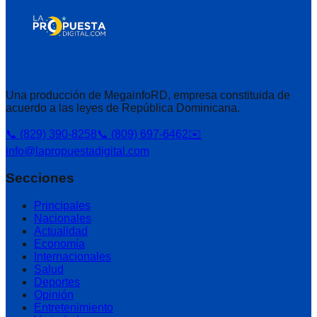
Una producción de MegainfoRD, empresa constituida de
acuerdo a las leyes de República Dominicana.
📞 (829) 390-8258
📞 (809) 697-6462
✉️
info@lapropuestadigital.com
Secciones
Principales
Nacionales
Actualidad
Economía
Internacionales
Salud
Deportes
Opinión
Entretenimiento