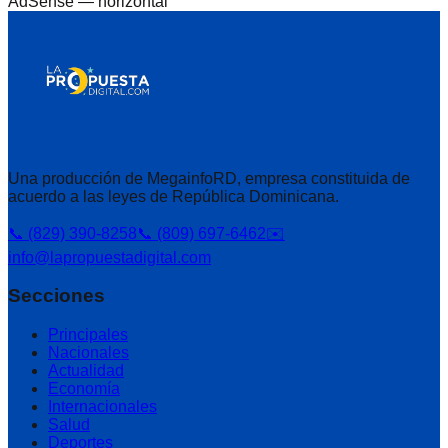
AdSense —
horizontal
Una producción de MegainfoRD, empresa constituida de
acuerdo a las leyes de República Dominicana.
📞 (829) 390-8258
📞 (809) 697-6462
✉️
info@lapropuestadigital.com
Secciones
Principales
Nacionales
Actualidad
Economía
Internacionales
Salud
Deportes