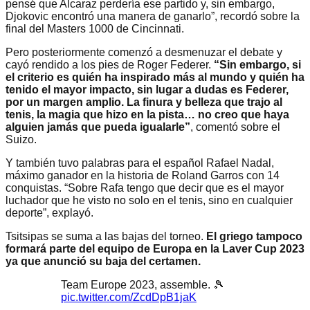
pensé que Alcaraz perdería ese partido y, sin embargo,
Djokovic encontró una manera de ganarlo”, recordó sobre la
final del Masters 1000 de Cincinnati.
Pero posteriormente comenzó a desmenuzar el debate y
cayó rendido a los pies de Roger Federer.
“Sin embargo, si
el criterio es quién ha inspirado más al mundo y quién ha
tenido el mayor impacto, sin lugar a dudas es Federer,
por un margen amplio. La finura y belleza que trajo al
tenis, la magia que hizo en la pista… no creo que haya
alguien jamás que pueda igualarle”
, comentó sobre el
Suizo.
Y también tuvo palabras para el español Rafael Nadal,
máximo ganador en la historia de Roland Garros con 14
conquistas. “Sobre Rafa tengo que decir que es el mayor
luchador que he visto no solo en el tenis, sino en cualquier
deporte”, explayó.
Tsitsipas se suma a las bajas del torneo.
El griego tampoco
formará parte del equipo de Europa en la Laver Cup 2023
ya que anunció su baja del certamen.
Team Europe 2023, assemble. 🎾
pic.twitter.com/ZcdDpB1jaK