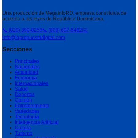
Una producción de MegainfoRD, empresa constituida de
acuerdo a las leyes de República Dominicana.
📞 (829) 390-8258
📞 (809) 697-6462
✉️
info@lapropuestadigital.com
Secciones
Principales
Nacionales
Actualidad
Economía
Internacionales
Salud
Deportes
Opinión
Entretenimiento
Variedades
Tecnología
Inteligencia Artificial
Cultura
Turismo