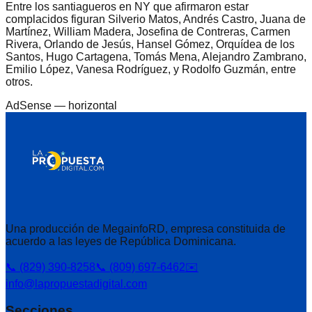
Entre los santiagueros en NY que afirmaron estar
complacidos figuran Silverio Matos, Andrés Castro, Juana de
Martínez, William Madera, Josefina de Contreras, Carmen
Rivera, Orlando de Jesús, Hansel Gómez, Orquídea de los
Santos, Hugo Cartagena, Tomás Mena, Alejandro Zambrano,
Emilio López, Vanesa Rodríguez, y Rodolfo Guzmán, entre
otros.
AdSense —
horizontal
Una producción de MegainfoRD, empresa constituida de
acuerdo a las leyes de República Dominicana.
📞 (829) 390-8258
📞 (809) 697-6462
✉️
info@lapropuestadigital.com
Secciones