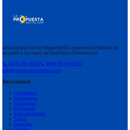
Una producción de MegainfoRD, empresa constituida de
acuerdo a las leyes de República Dominicana.
📞 (829) 390-8258
📞 (809) 697-6462
✉️
info@lapropuestadigital.com
Secciones
Principales
Nacionales
Actualidad
Economía
Internacionales
Salud
Deportes
Opinión