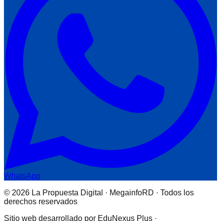
WhatsApp
© 2026 La Propuesta Digital · MegainfoRD · Todos los
derechos reservados
Sitio web desarrollado por EduNexus Plus ·