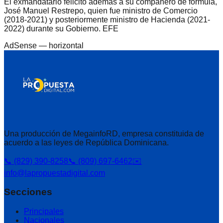
El exmandatario felicitó además a su compañero de fórmula,
José Manuel Restrepo, quien fue ministro de Comercio
(2018-2021) y posteriormente ministro de Hacienda (2021-
2022) durante su Gobierno. EFE
AdSense —
horizontal
Una producción de MegainfoRD, empresa constituida de
acuerdo a las leyes de República Dominicana.
📞 (829) 390-8258
📞 (809) 697-6462
✉️
info@lapropuestadigital.com
Secciones
Principales
Nacionales