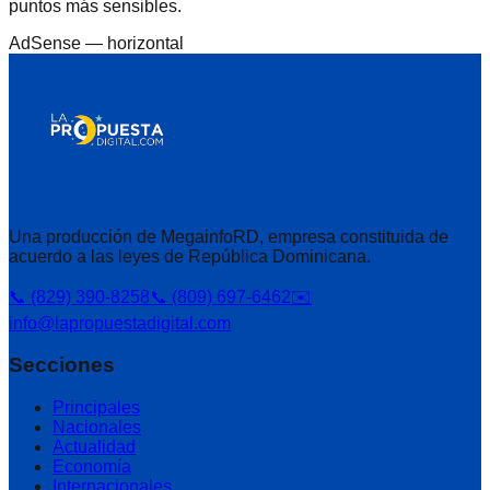
puntos más sensibles.
AdSense —
horizontal
Una producción de MegainfoRD, empresa constituida de
acuerdo a las leyes de República Dominicana.
📞 (829) 390-8258
📞 (809) 697-6462
✉️
info@lapropuestadigital.com
Secciones
Principales
Nacionales
Actualidad
Economía
Internacionales