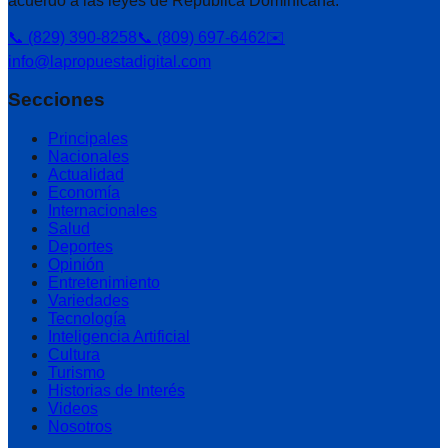
acuerdo a las leyes de República Dominicana.
📞 (829) 390-8258
📞 (809) 697-6462
✉️
info@lapropuestadigital.com
Secciones
Principales
Nacionales
Actualidad
Economía
Internacionales
Salud
Deportes
Opinión
Entretenimiento
Variedades
Tecnología
Inteligencia Artificial
Cultura
Turismo
Historias de Interés
Videos
Nosotros