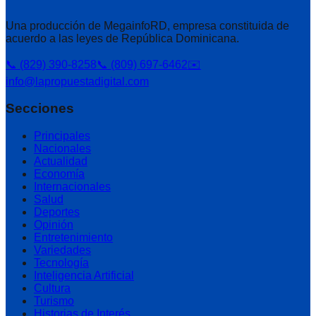
Una producción de MegainfoRD, empresa constituida de
acuerdo a las leyes de República Dominicana.
📞 (829) 390-8258
📞 (809) 697-6462
✉️
info@lapropuestadigital.com
Secciones
Principales
Nacionales
Actualidad
Economía
Internacionales
Salud
Deportes
Opinión
Entretenimiento
Variedades
Tecnología
Inteligencia Artificial
Cultura
Turismo
Historias de Interés